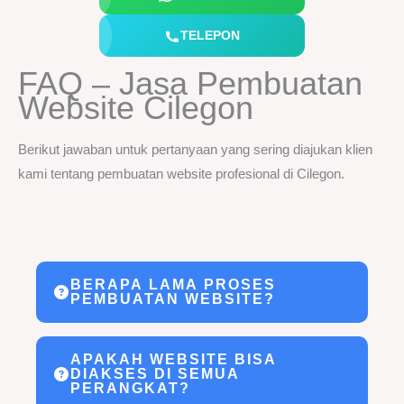
TELEPON
FAQ – Jasa Pembuatan
Website Cilegon
Berikut jawaban untuk pertanyaan yang sering diajukan klien
kami tentang pembuatan website profesional di Cilegon.
BERAPA LAMA PROSES
PEMBUATAN WEBSITE?
Tim kami biasanya menyelesaikan website
APAKAH WEBSITE BISA
sederhana dalam 3–5 hari kerja. Untuk website
DIAKSES DI SEMUA
PERANGKAT?
kompleks, proses bisa memakan waktu hingga 2–