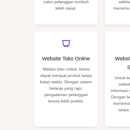
calon pelanggan tumbuh
sekita
lebih cepat.
menemuk
Website Toko Online
Websit
S
Melalui toko online, bisnis
dapat menjual produk tanpa
Untuk k
batas waktu. Dengan sistem
websi
belanja yang rapi,
informasi 
pengalaman pelanggan
Dengan be
terasa lebih praktis.
menemuk
tanpa