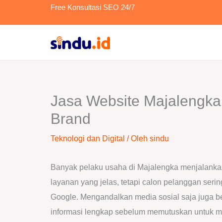
Lewati
Free Konsultasi SEO 24/7
ke
konten
Jasa Website Majalengka
Brand
Teknologi dan Digital
/ Oleh
sindu
Banyak pelaku usaha di Majalengka menjalankan
layanan yang jelas, tetapi calon pelanggan seri
Google. Mengandalkan media sosial saja juga b
informasi lengkap sebelum memutuskan untuk 