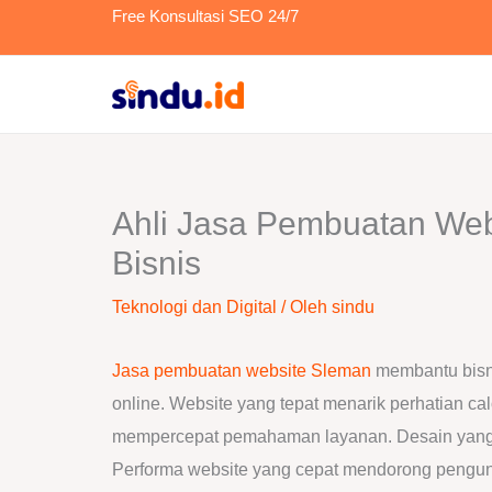
Lewati
Free Konsultasi SEO 24/7
ke
konten
Ahli Jasa Pembuatan We
Bisnis
Teknologi dan Digital
/ Oleh
sindu
Jasa pembuatan website Sleman
membantu bisni
online. Website yang tepat menarik perhatian cal
mempercepat pemahaman layanan. Desain yang 
Performa website yang cepat mendorong pengun